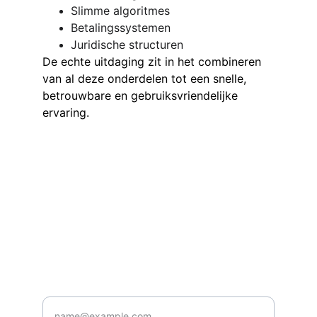
Slimme algoritmes
Betalingssystemen
Juridische structuren
De echte uitdaging zit in het combineren 
van al deze onderdelen tot een snelle, 
betrouwbare en gebruiksvriendelijke 
ervaring.
Contact
Questions or feedback? Reach out 
anytime.
EMAIL
info@lionlabs.io
Your email