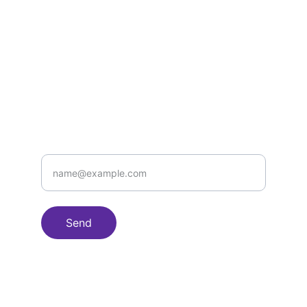
Contact
Questions or feedback? Reach out 
anytime.
EMAIL
info@lionlabs.io
Your email
Send